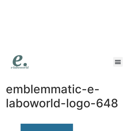
eラボワールド｜スマ
ホも高価買取の専門店
｜高価買取・即日現金
｜地域で一番高く書い
ます
emblemmatic-e-
laboworld-logo-648