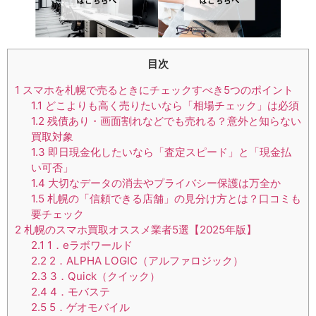
目次
1
スマホを札幌で売るときにチェックすべき5つのポイント
1.1
どこよりも高く売りたいなら「相場チェック」は必須
1.2
残債あり・画面割れなどでも売れる？意外と知らない
買取対象
1.3
即日現金化したいなら「査定スピード」と「現金払
い可否」
1.4
大切なデータの消去やプライバシー保護は万全か
1.5
札幌の「信頼できる店舗」の見分け方とは？口コミも
要チェック
2
札幌のスマホ買取オススメ業者5選【2025年版】
2.1
1．eラボワールド
2.2
2．ALPHA LOGIC（アルファロジック）
2.3
3．Quick（クイック）
2.4
4．モバステ
2.5
5．ゲオモバイル