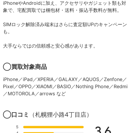
iPhoneやAndroidに加え、アクセサリやガジェット類も対
象で、宅配買取では梱包材・送料・振込手数料が無料。
SIMロック解除済み端末はさらに査定額UPのキャンペーン
も。
大手ならではの信頼感と安心感があります。
◯買取対象商品
iPhone／iPad／XPERIA／GALAXY／AQUOS／Zenfone／
Pixel／OPPO／XIAOMI／BASIO／Nothing Phone／Redmi
／MOTOROLA／arrows など
◯口コミ
（札幌狸小路4丁目店）