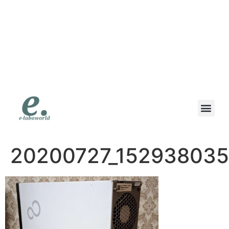
eラボワールド｜スマ
ホも高価買取の専門店
｜高価買取・即日現金
｜地域で一番高く書い
ます
20200727_152938035