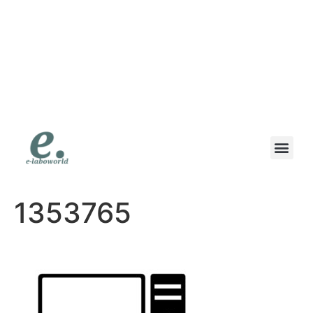
eラボワールド｜スマ
ホも高価買取の専門店
｜高価買取・即日現金
｜地域で一番高く書い
ます
1353765