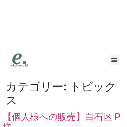
eラボワールド｜スマ
ホも高価買取の専門店
｜高価買取・即日現金
｜地域で一番高く書い
ます
カテゴリー:
トピック
ス
【個人様への販売】白石区 P