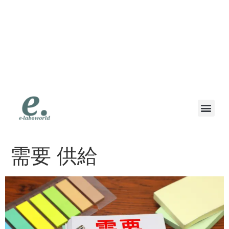
eラボワールド｜スマ
ホも高価買取の専門店
｜高価買取・即日現金
｜地域で一番高く書い
ます
買取対象商品
買取方法
お客様の声
よくある質問
スタッフブログ
会社概要
【法人専用】お問い合わせ
【個人専用】お問い合わせ
需要 供給