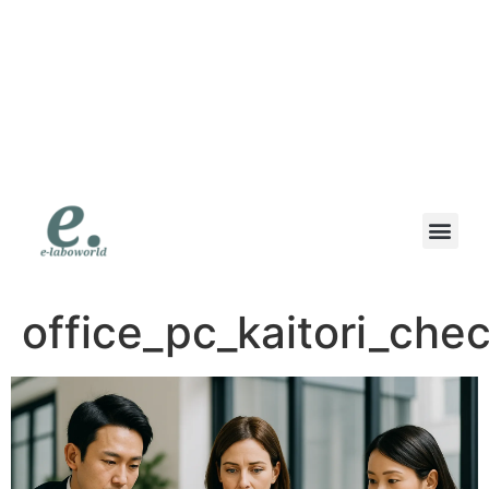
eラボワールド｜スマ
ホも高価買取の専門店
｜高価買取・即日現金
｜地域で一番高く書い
ます
office_pc_kaitori_che