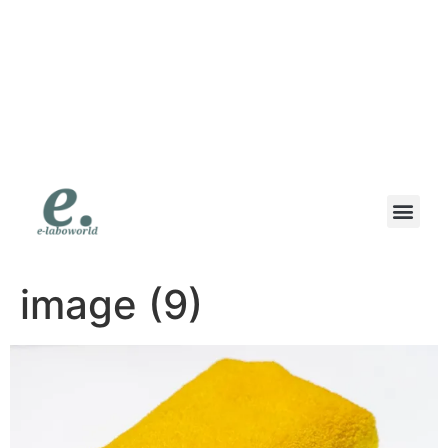
eラボワールド｜スマ
ホも高価買取の専門店
｜高価買取・即日現金
｜地域で一番高く書い
ます
image (9)