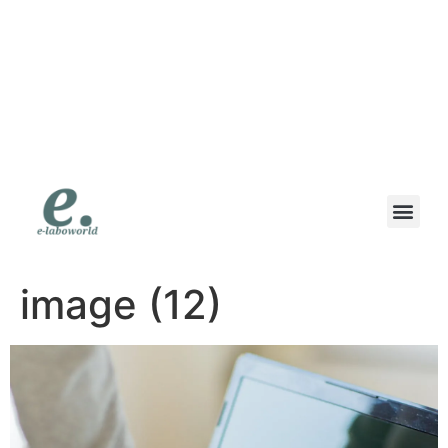
eラボワールド｜スマ
ホも高価買取の専門店
｜高価買取・即日現金
｜地域で一番高く書い
ます
買取対象商品
買取方法
お客様の声
よくある質問
スタッフブログ
会社概要
【法人専用】お問い合わせ
【個人専用】お問い合わせ
image (12)